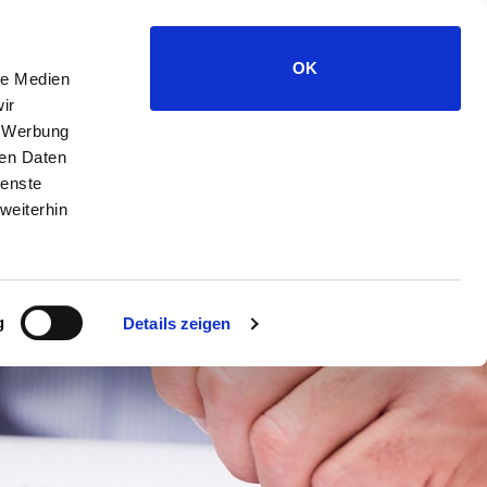
GEN
SERVICE
KARRIERE
NEWS
KONTAKT
OK
le Medien
ir
, Werbung
ren Daten
ienste
weiterhin
g
Details zeigen